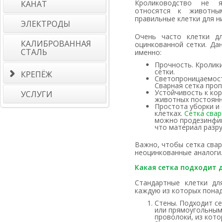
Кролиководство не я
КАНАТ
относятся к животны
правильные клетки для н
ЭЛЕКТРОДЫ
Очень часто клетки для кроликов изготавливают из сварной
КАЛИБРОВАННАЯ
оцинкованной сетки. Да
СТАЛЬ
именно:
Прочность. Кролики
сетки.
КРЕПЁЖ
Светопроницаемост
Сварная сетка проп
Устойчивость к кор
УСЛУГИ
животных постоянн
Простота уборки и
клетках.
Сетка свар
можно продезинфиц
что материал разру
Важно, чтобы сетка сварная для клеток была оцинкованной. Она более устойчива к коррозии, чем
неоцинкованные аналоги.
Какая сетка подходит 
Стандартные клетки для кроликов состоят из трех частей, на
каждую из которых понад
Стены. Подходит с
или прямоугольным
проволоки, из кото