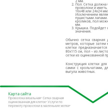
2 мм.
Пол. Сетка должна 
проволоки и иметь 
16х48 или 24х24 мм
Исключением являю
пушистыми лапами. 
кроликов, пол можн
мм.
Крышка. Подойдет 
значения.
Обычно сетка сварная для клеток поставляется в виде рулонов по 10, 50 или 150 погонных
метров, которые затем 
клетки предназначается
80х115 см, пол – из лист
сетки из оцинкованной п
Конструкция клетки для кроликов зависит от назначения изделия. Так, есть клетки-домики для
самки с крольчатами, д
выгула животных.
Карта сайта
Проволока вязальная
Сетка сварная
оцинкованная для клеток
Услуги по
перемоту проволоки в маленькие мотки