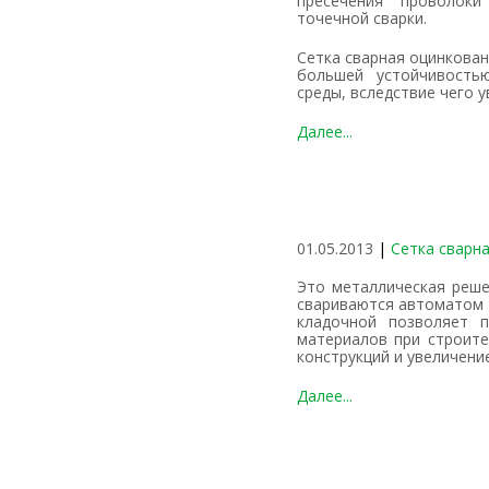
пресечения проволок
точечной сварки.
Сетка сварная оцинкованная отличается от аналогов без покрытия
большей устойчивость
среды, вследствие чего у
Далее...
01.05.2013
|
Сетка сварн
Это металлическая решетка, изготовленная из проволок, которые на стыках
свариваются автоматом 
кладочной позволяет 
материалов при строите
конструкций и увеличени
Далее...