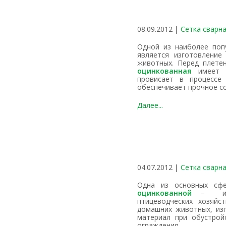
08.09.2012
|
Сетка сварна
Одной из наиболее популярных сфер применения сетки сварной
является изготовление
животных. Перед плет
оцинкованная
имеет б
провисает в процессе 
обеспечивает прочное с
Далее...
04.07.2012
|
Сетка сварн
Одна из основных сф
оцинкованной
– изго
птицеводческих хозяйс
домашних животных, изг
материал при обустрой
ограждения.