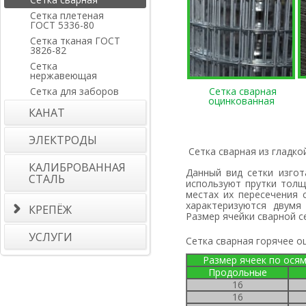
Сетка плетеная
ГОСТ 5336-80
Сетка тканая ГОСТ
3826-82
Сетка
нержавеющая
Сетка для заборов
Сетка сварная
оцинкованная
КАНАТ
ЭЛЕКТРОДЫ
Сетка сварная из гладко
КАЛИБРОВАННАЯ
Данный вид сетки изготавливается из низкоуглеродистой проволоки круглого сечения. Обычно
СТАЛЬ
используют прутки толщ
местах их пересечения 
характеризуются двумя
КРЕПЁЖ
Размер ячейки сварной с
УСЛУГИ
Сетка сварная горячее о
Размер ячеек по ося
продольные
16
16