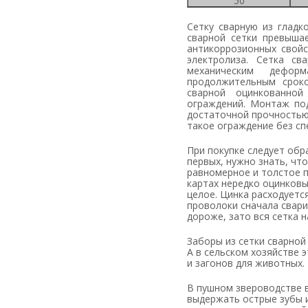
50
Сетку сварную из гладкой проволоки выпускают в картах и рулонах (обычно стоимость рулона
сварной сетки превыша
антикоррозионных свойс
электролиза. Сетка св
механическим дефор
продолжительным сроко
сварной оцинкованно
ограждений. Монтаж по
достаточной прочностью
такое ограждение без с
При покупке следует обратить внимание на то, каким образом выполнялось оцинкование. Во-
первых, нужно знать, чт
равномерное и толстое п
картах нередко оцинковы
целое. Цинка расходуетс
проволоки сначала свари
дороже, зато вся сетка 
Заборы из сетки сварной устанавливают как на личных участках, так и на промышленных объектах.
А в сельском хозяйстве 
и загонов для животных.
В пушном звероводстве всегда была актуальной проблема оборудования клеток, которые смогут
выдержать острые зубы и