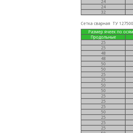
24
24
32
Сетка сварная ТУ 12750
Размер ячеек по ося
продольные
25
25
48
48
50
50
25
25
50
50
25
25
25
50
25
25
25