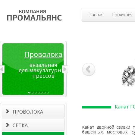
Главная
Продукция
Проволока
вязальная
для макулатурных
прессов
Канат Г
ПРОВОЛОКА
СЕТКА
Канат двойной свивки типа ЛК-РО ГОСТ 7668-80 применяются в качестве подъемных канатов
башенных, мостовых, с