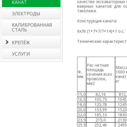
качестве экскаваторных
КАНАТ
ваерных канатов для о
такелажа.
ЭЛЕКТРОДЫ
Конструкция каната:
КАЛИБРОВАННАЯ
СТАЛЬ
6х36 (1+7+7/7+14)+1 о.с.
Технические характерист
КРЕПЁЖ
УСЛУГИ
Рас-четная
Масса
площадь
Ф,
1000 
сечения всех
мм
канат
проволок,
кг
мм
2
15,0
82,16
812,
16,5
105,73
1045
18,0
125,78
1245
20,0
153,99
1520
22,0
185,10
1830
23,5
215,0
2130
25,5
252,46
2495