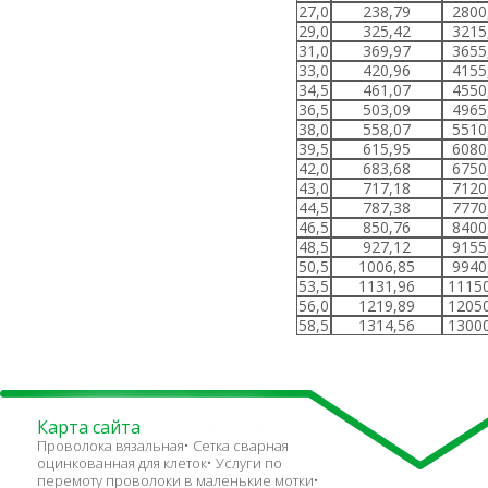
27,0
238,79
2800
29,0
325,42
3215
31,0
369,97
3655
33,0
420,96
4155
34,5
461,07
4550
36,5
503,09
4965
38,0
558,07
5510
39,5
615,95
6080
42,0
683,68
6750
43,0
717,18
7120
44,5
787,38
7770
46,5
850,76
8400
48,5
927,12
9155
50,5
1006,85
9940
53,5
1131,96
11150
56,0
1219,89
12050
58,5
1314,56
13000
Карта сайта
Проволока вязальная
Сетка сварная
оцинкованная для клеток
Услуги по
перемоту проволоки в маленькие мотки