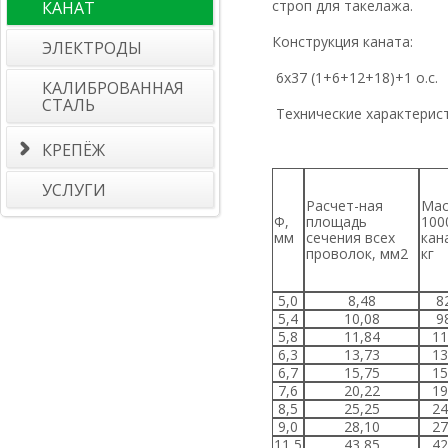
строп для такелажа.
КАНАТ
Конструкция каната:
ЭЛЕКТРОДЫ
6х37 (1+6+12+18)+1 о.с.
КАЛИБРОВАННАЯ
СТАЛЬ
Технические характерис
КРЕПЁЖ
УСЛУГИ
Расчет-ная
Масса
Ф,
площадь
100
мм
сечения всех
кан
проволок, мм
2
кг
5,0
8,48
8
5,4
10,08
9
5,8
11,84
11
6,3
13,73
13
6,7
15,75
15
7,6
20,22
19
8,5
25,25
24
9,0
28,10
27
11,5
43,85
42