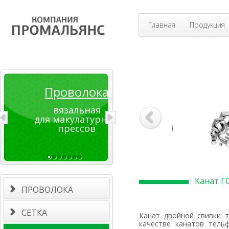
Главная
Продукция
Проволока
вязальная
для макулатурных
прессов
Канат Г
ПРОВОЛОКА
СЕТКА
Канат двойной свивки типа ТК ГОСТ 3071-88 применяется для кранов в
качестве канатов тельф