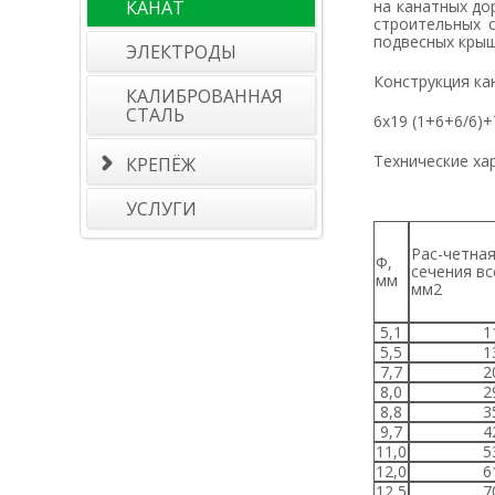
КАНАТ
на канатных до
строительных 
подвесных крыш
ЭЛЕКТРОДЫ
Конструкция ка
КАЛИБРОВАННАЯ
СТАЛЬ
6х19 (1+6+6/6)
Технические ха
КРЕПЁЖ
УСЛУГИ
Рас-четная площадь
Ф,
сечения вс
мм
мм
2
5,1
1
5,5
1
7,7
2
8,0
2
8,8
3
9,7
4
11,0
5
12,0
6
12,5
7