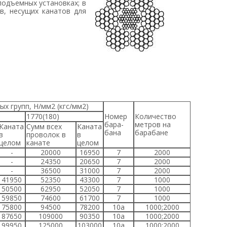
одъемных установках; в
в, несущих канатов для
ых групп, Н/мм
2
(кгс/мм
2
)
1770(180)
Номер
Количество
бара-
метров на
аната
Сумм всех
Каната
бана
барабане
в
проволок в
в
целом
канате
целом
-
20000
16950
7
2000
-
24350
20650
7
2000
-
36500
31000
7
2000
41950
52350
43300
7
1000
50500
62950
52050
7
1000
59850
74600
61700
7
1000
75800
94500
78200
10а
1000;2000
87650
109000
90350
10а
1000;2000
99950
125000
103000
10а
1000;2000