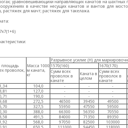
рогах; уравновешивающихи направляющих канатов на шахтных п
сооружениях в качестве несущих канатов и вантов для мосто
, растяжек для мачт; растяжек для такелажа.
ната:
+7х7(1+6)
рактеристики:
Разрывное усилие (Н) для маркировочн
Масса 1000
1570(160)
1670(170)
ех проволок,
м каната,
Сумм всех
Сумм всех
К
Каната в
кг
проволок в
проволок в
целом
канате
канате
1,34
104,0
-
-
-
3,81
127,0
-
-
-
0,71
190,0
-
-
-
9,68
272,5
46500
39450
49500
5,70
327,5
55950
47550
59500
2,30
388,0
66300
56350
70550
3,58
491,5
84000
71350
89350
1,92
568,0
97050
82500
103000
0,91
650,5
111000
94450
118000