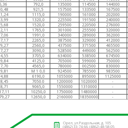
6,36
792,0
135000
114500
144000
0,48
921,5
157500
133500
167500
1,24
1115,0
190000
161000
202000
3,99
1320,0
225500
191500
240000
5,68
1520,0
259500
220500
276000
2,11
1765,0
301000
255500
320000
7,06
1991,0
340000
289000
362000
7,17
2265,0
387500
329000
412000
9,27
2560,0
437500
371500
465500
7,27
3090,0
528500
449000
562500
4,55
3705,0
634000
538500
674500
9,84
4125,0
705000
599000
750000
7,70
4565,0
780000
002500
830000
9,81
М 1 0,0
924500
785500
983500
4,88
6190,0
1055000
895000
1125000
8,45
7050.0
1200000
1020000
-
8,71
9065,0
1550000
1310000
-
17,11
10250,0
1750000
1480000
-
79,27
12650,0
2160000
18350000
-
Орел, ул.Раздольная, д. 105
(4862) 33-74-66; (4862) 48-58-05