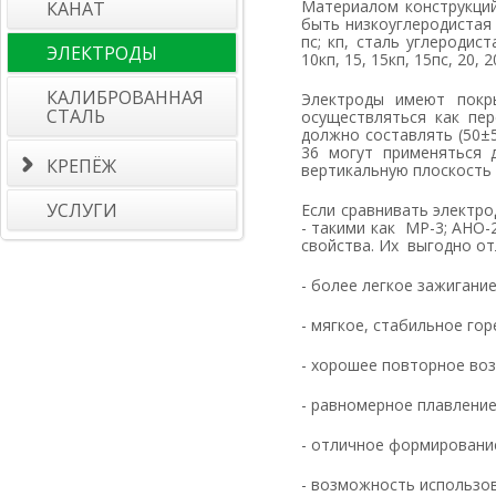
Материалом конструкций
КАНАТ
быть низкоуглеродистая с
пс; кп, сталь углеродист
ЭЛЕКТРОДЫ
10кп, 15, 15кп, 15пс, 20, 2
КАЛИБРОВАННАЯ
Электроды имеют покрытие рутил-целлюлозного типа. Сварка электродами АНО-36 может
СТАЛЬ
осуществляться как пе
должно составлять (50±
36 могут применяться 
КРЕПЁЖ
вертикальную плоскость 
УСЛУГИ
Если сравнивать электроды АНО - 36 с другими электродами, имеющими, рутиловый тип покрытия
- такими как МР-3; АНО-
свойства. Их выгодно о
- более легкое зажигание
- мягкое, стабильное гор
- хорошее повторное воз
- равномерное плавление
- отличное формировани
- возможность использовать более низкое напряжение холостого хода и пониженный сварочный